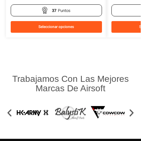
37
Puntos
Seleccionar opciones
S
Trabajamos Con Las Mejores
Marcas De Airsoft