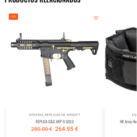
-5%
OFERTAS
,
REPLICAS DE AIRSOFT
EQ
REPLICA G&G ARP 9 GOLD
HK Army Hos
264.95
€
280.00
€