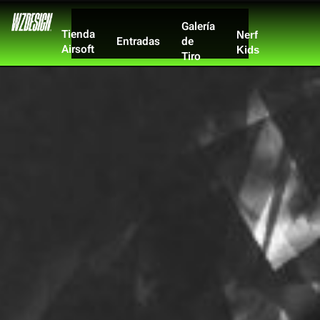
Galería
Tienda
Nerf
Entradas
de
Airsoft
Kids
Tiro