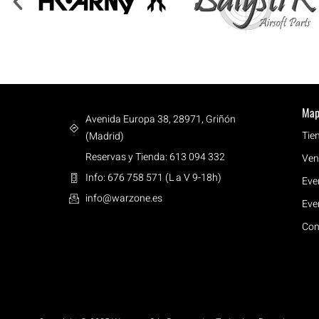
Map
Avenida Europa 38, 28971, Griñón
Tie
(Madrid)
Reservas y Tienda: 613 094 332
Ven
Info: 676 758 571 (L a V 9-18h)
Eve
info@warzone.es
Eve
Con