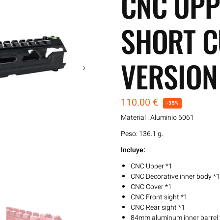
CNC UPP
SHORT C
VERSION
110.00
€
-35%
Material : Aluminio 6061
Peso: 136.1 g.
Incluye:
CNC Upper *1
CNC Decorative inner body *1
CNC Cover *1
CNC Front sight *1
CNC Rear sight *1
84mm aluminum inner barrel 