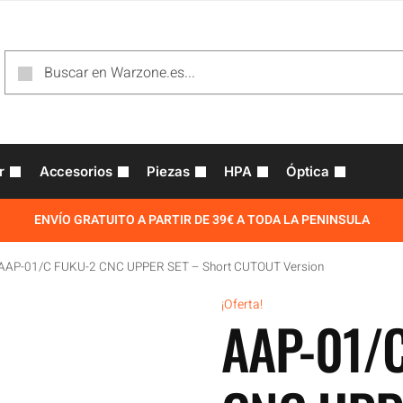
r
Accesorios
Piezas
HPA
Óptica
ENVÍO GRATUITO A PARTIR DE 39€ A TODA LA PENINSULA
AAP-01/C FUKU-2 CNC UPPER SET – Short CUTOUT Version
¡Oferta!
AAP-01/