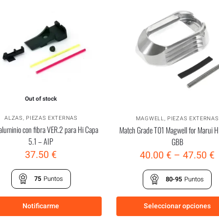
Out of stock
ALZAS
,
PIEZAS EXTERNAS
MAGWELL
,
PIEZAS EXTERNAS
aluminio con fibra VER.2 para Hi Capa
Match Grade T01 Magwell for Marui H
5.1 – AIP
GBB
37.50
€
40.00
€
–
47.50
€
75
Puntos
80-95
Puntos
Notificarme
Seleccionar opciones