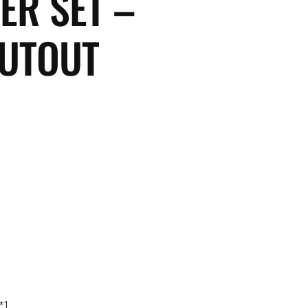
ER SET –
UTOUT
*1