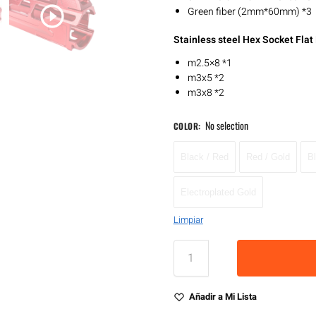
Green fiber (2mm*60mm) *3
Stainless steel Hex Socket Fla
m2.5×8 *1
m3x5 *2
m3x8 *2
No selection
COLOR
:
Black / Red
Red / Gold
Bl
Electroplated Gold
Limpiar
Añadir a Mi Lista