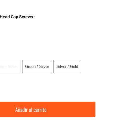
t Head Cap Screws :
ue / Silver
Green / Silver
Silver / Gold
Añadir al carrito