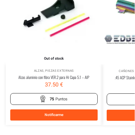
Out of stock
ALZAS
,
PIEZAS EXTERNAS
CAÑONES
Alzas aluminio con fibra VER.2 para Hi Capa 5.1 – AIP
.45 ACP Stainl
37.50
€
75
Puntos
Notificarme