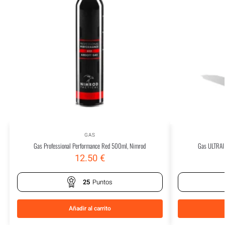
GAS
Gas Professional Performance Red 500ml, Nimrod
Gas ULTRAI
12.50
€
25
Puntos
Añadir al carrito