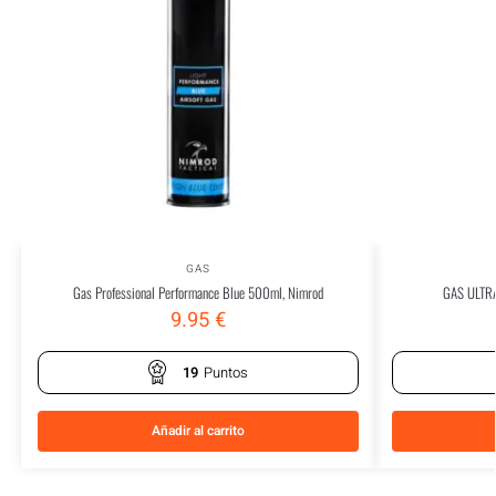
GAS
Gas Professional Performance Blue 500ml, Nimrod
GAS ULTR
9.95
€
19
Puntos
Añadir al carrito