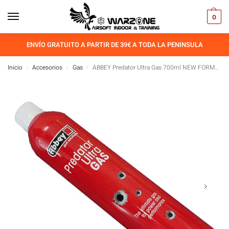
0
ENVÍO GRATUITO A PARTIR DE 39€ A TODA LA PENINSULA
Inicio
Accesorios
Gas
ABBEY Predator Ultra Gas 700ml NEW FORMULATION
/
/
/