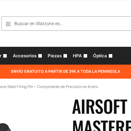
r
Accesorios
Piezas
HPA
Óptica
ENVÍO GRATUITO A PARTIR DE 39€ A TODA LA PENINSULA
iece Steel Firing Pin – Componente de Precisión en Acero
AIRSOFT
MASTERP