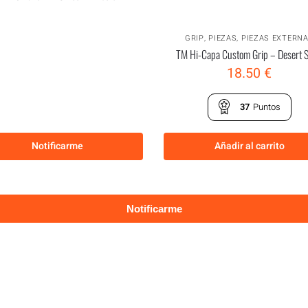
GRIP
,
PIEZAS
,
PIEZAS EXTERN
TM Hi-Capa Custom Grip – Desert 
18.50
€
37
Puntos
Notificarme
Añadir al carrito