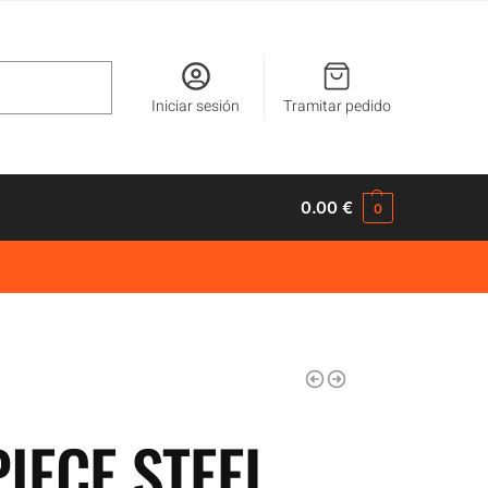
Buscar
Iniciar sesión
Tramitar pedido
0.00
€
0
IECE STEEL