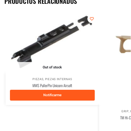
PRODUCTOS RELACIONADOS
Out of stock
PIEZAS
,
PIEZAS INTERNAS
MWS PullerPin Unicorn Airsoft
Notificarme
GRIP
,
TM Hi-C