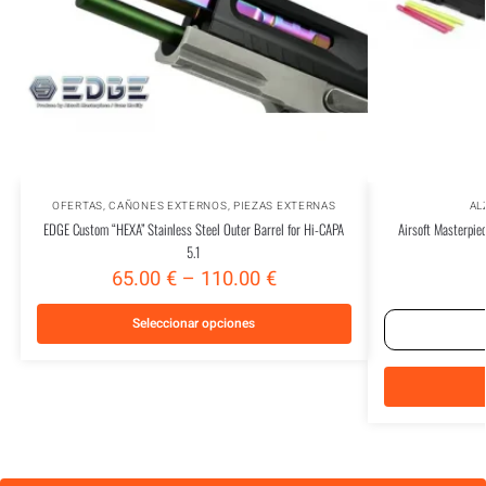
OFERTAS
,
CAÑONES EXTERNOS
,
PIEZAS EXTERNAS
AL
EDGE Custom “HEXA” Stainless Steel Outer Barrel for Hi-CAPA
Airsoft Masterpie
5.1
65.00
€
–
110.00
€
Seleccionar opciones