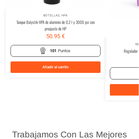
BOTELLAS
,
HPA
Tanque Balystik HPA de aluminio de 0,2 l y 3000 psi con
preajuste de HP
50.95
€
R
101
Puntos
Regulador
Añadir al carrito
Trabajamos Con Las Mejores