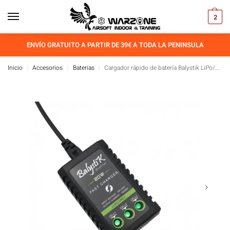
2
ENVÍO GRATUITO A PARTIR DE 39€ A TODA LA PENINSULA
Inicio
Accesorios
Baterias
Cargador rápido de batería Balystik LiPo/Li-ion de 20 W
/
/
/