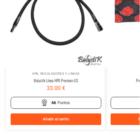
HPA
,
REGULADORES Y LINEAS
Balystik Línea HPA Premium US
Pr
33.00
€
66
Puntos
Añadir al carrito
S