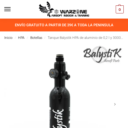
0
ENVÍO GRATUITO A PARTIR DE 39€ A TODA LA PENINSULA
Inicio
HPA
Botellas
Tanque Balystik HPA de aluminio de 0,2 l y 3000 psi con preajuste de HP
/
/
/