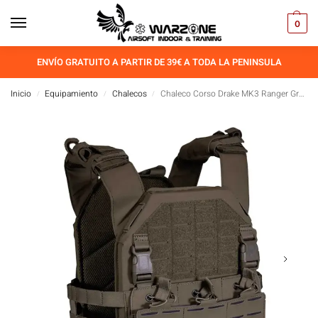
0
ENVÍO GRATUITO A PARTIR DE 39€ A TODA LA PENINSULA
Inicio
Equipamiento
Chalecos
Chaleco Corso Drake MK3 Ranger Green
/
/
/