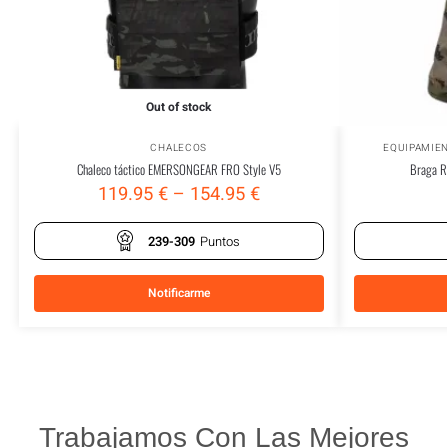
Out of stock
CHALECOS
EQUIPAMIE
Chaleco táctico EMERSONGEAR FRO Style V5
Braga Re
119.95
€
–
154.95
€
239-309
Puntos
Notificarme
Trabajamos Con Las Mejores