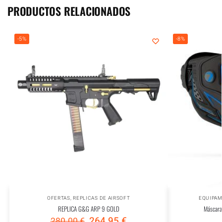
PRODUCTOS RELACIONADOS
-5%
-8%
OFERTAS
,
REPLICAS DE AIRSOFT
EQUIPAM
REPLICA G&G ARP 9 GOLD
Máscara
264.95
€
280.00
€