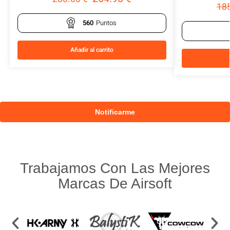
18
560
Puntos
Añadir al carrito
Trabajamos Con Las Mejores
Marcas De Airsoft