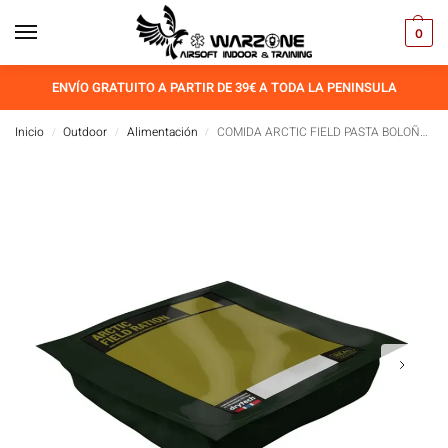
0
ENVÍO GRATUITO A PARTIR DE 39€ A TODA LA PENINSULA
Inicio
Outdoor
Alimentación
COMIDA ARCTIC FIELD PASTA BOLOÑESA (MENU)
/
/
/