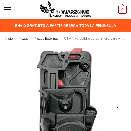
0
ENVÍO GRATUITO A PARTIR DE 39€ A TODA LA PENINSULA
Inicio
Piezas
Piezas Externas
CTM-TAC Coldre de polimero para Hi-Capa Negro
/
/
/