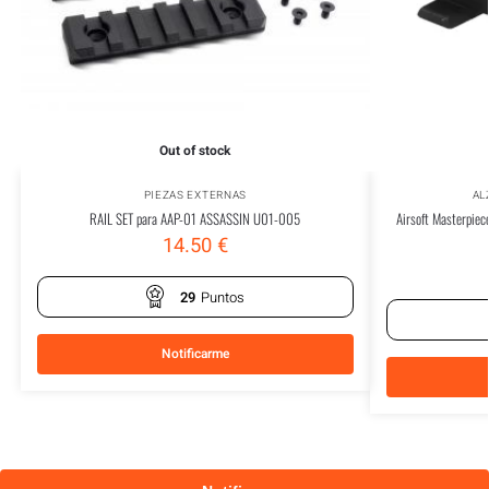
Out of stock
PIEZAS EXTERNAS
AL
RAIL SET para AAP-01 ASSASSIN U01-005
Airsoft Masterpiec
14.50
€
29
Puntos
Notificarme