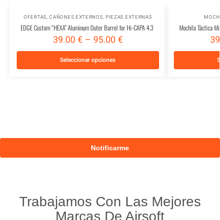
OFERTAS
,
CAÑONES EXTERNOS
,
PIEZAS EXTERNAS
MOCHI
EDGE Custom “HEXA” Aluminum Outer Barrel for Hi-CAPA 4.3
Mochila Táctica Mi
39.00
€
–
95.00
€
39
Seleccionar opciones
S
Trabajamos Con Las Mejores
Marcas De Airsoft