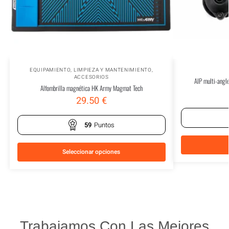
EQUIPAMIENTO
,
LIMPIEZA Y MANTENIMIENTO
,
ACCESORIOS
AIP multi-angl
Alfombrilla magnética HK Army Magmat Tech
29.50
€
59
Puntos
Seleccionar opciones
Trabajamos Con Las Mejores