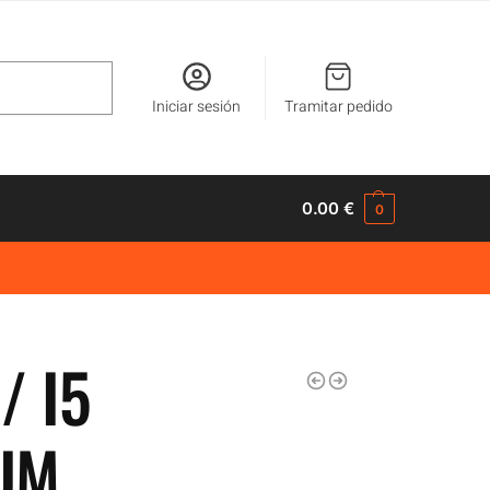
Buscar
Iniciar sesión
Tramitar pedido
0.00
€
0
/ I5
UM