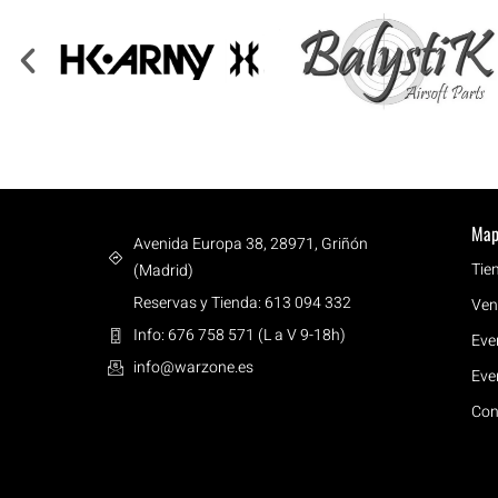
Map
Avenida Europa 38, 28971, Griñón
Tie
(Madrid)
Reservas y Tienda: 613 094 332
Ven
Info: 676 758 571 (L a V 9-18h)
Eve
info@warzone.es
Eve
Con