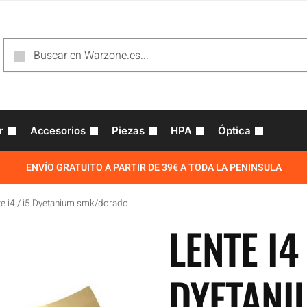
r
Accesorios
Piezas
HPA
Óptica
ENVÍO GRATUITO A PARTIR DE 39€ A TODA LA PENINSULA
te i4 / i5 Dyetanium smk/dorado
LENTE I4 
DYETANI