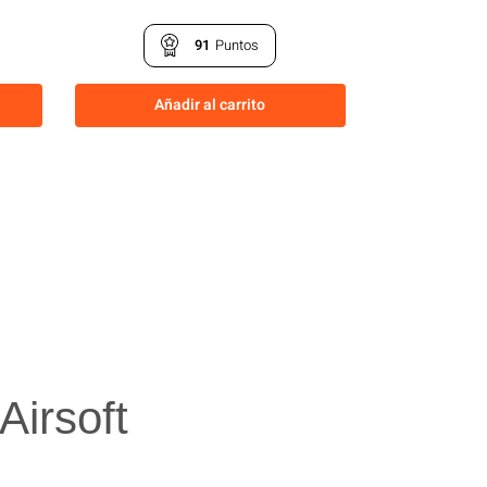
91
Puntos
Añadir al carrito
irsoft