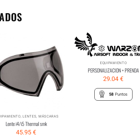
NADOS
EQUIPAMIENTO
PERSONALIZACION + PRENDA
29.04
€
58
Puntos
UIPAMIENTO
,
LENTES
,
MÁSCARAS
Lente i4/i5 Thermal smk
45.95
€