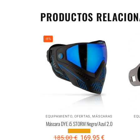
PRODUCTOS RELACIO
-8%
EQUIPAMIENTO
,
OFERTAS
,
MÁSCARAS
EQ
Máscara DYE i5 STORM Negro/Azul 2.0
169.95
€
185.00
€