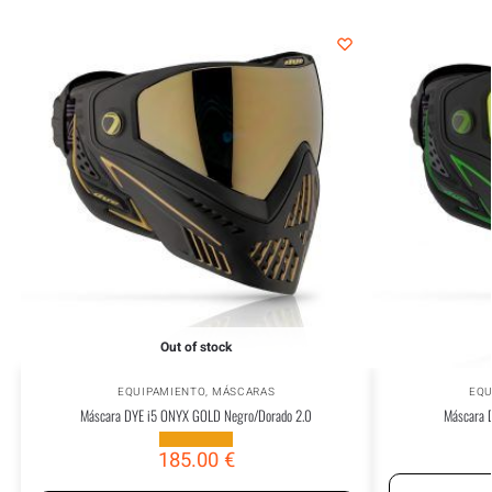
Out of stock
EQUIPAMIENTO
,
MÁSCARAS
EQU
Máscara DYE i5 ONYX GOLD Negro/Dorado 2.0
Máscara 
185.00
€