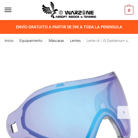
0
ENVÍO GRATUITO A PARTIR DE 39€ A TODA LA PENINSULA
Inicio
Equipamiento
Máscaras
Lentes
Lente i4 / i5 Dyetanium smk/azul hielo
/
/
/
/