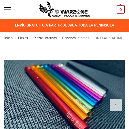
0
ENVÍO GRATUITO A PARTIR DE 39€ A TODA LA PENINSULA
Inicio
Piezas
Piezas Internas
Cañones internos
DR BLACK ALUMINUM HI-CAPA INNER BARREL 113MM
/
/
/
/