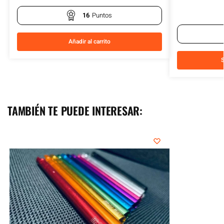
16
Puntos
Añadir al carrito
S
TAMBIÉN TE PUEDE INTERESAR: