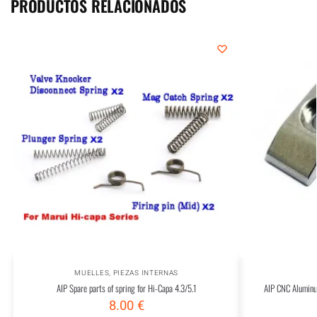
PRODUCTOS RELACIONADOS
MUELLES
,
PIEZAS INTERNAS
AIP Spare parts of spring for Hi-Capa 4.3/5.1
AIP CNC Aluminu
8.00
€