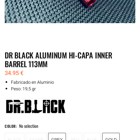
DR BLACK ALUMINUM HI-CAPA INNER
BARREL 113MM
34.95
€
Fabricado en Aluminio
Peso: 19,5 gr
No selection
COLOR
:
BLACK
SILVER
GREY
RED
BLUE
GOLD