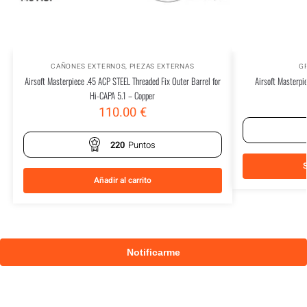
CAÑONES EXTERNOS
,
PIEZAS EXTERNAS
G
Airsoft Masterpiece .45 ACP STEEL Threaded Fix Outer Barrel for
Airsoft Masterpi
Hi-CAPA 5.1 – Copper
110.00
€
220
Puntos
S
Añadir al carrito