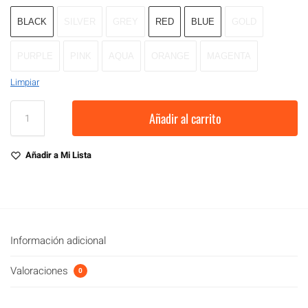
BLACK
SILVER
GREY
RED
BLUE
GOLD
PURPLE
PINK
AQUA
ORANGE
MAGENTA
Limpiar
Añadir al carrito
Añadir a Mi Lista
Información adicional
Valoraciones
0