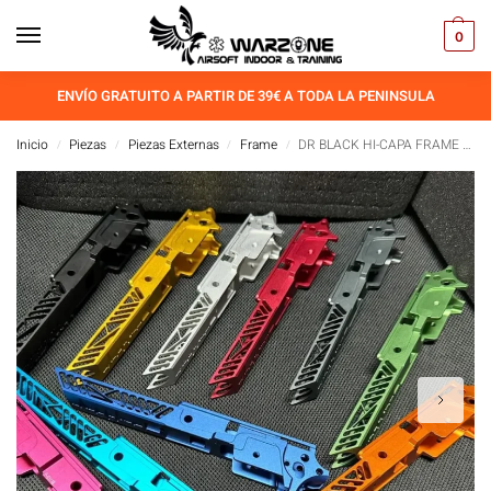
0
ENVÍO GRATUITO A PARTIR DE 39€ A TODA LA PENINSULA
Inicio
Piezas
Piezas Externas
Frame
DR BLACK HI-CAPA FRAME 01 (4.3″)
/
/
/
/