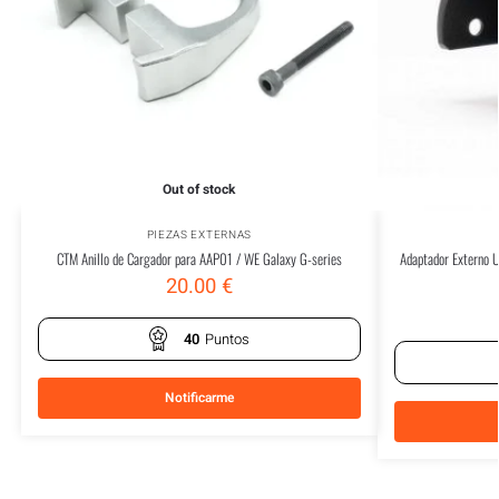
Out of stock
PIEZAS EXTERNAS
CTM Anillo de Cargador para AAP01 / WE Galaxy G-series
Adaptador Externo 
20.00
€
40
Puntos
Notificarme