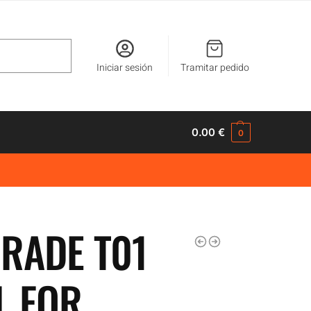
Buscar
Iniciar sesión
Tramitar pedido
0.00
€
0
RADE T01
L FOR