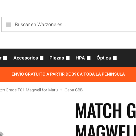
r
Accesorios
Piezas
HPA
Óptica
ENVÍO GRATUITO A PARTIR DE 39€ A TODA LA PENINSULA
ch Grade T01 Magwell for Marui Hi-Capa GBB
MATCH G
MAGWEL