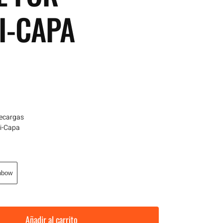
I-CAPA
recargas
i-Capa
nbow
Añadir al carrito