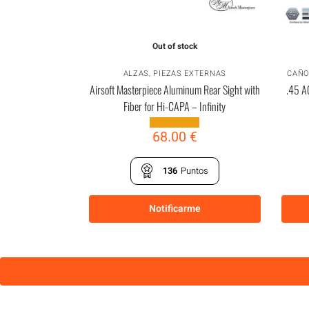
Out of stock
ALZAS
,
PIEZAS EXTERNAS
CAÑO
Airsoft Masterpiece Aluminum Rear Sight with
.45 AC
Fiber for Hi-CAPA – Infinity
68.00
€
136
Puntos
Notificarme