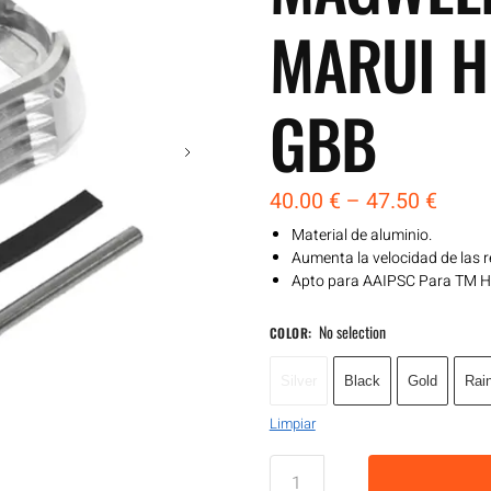
MARUI H
GBB
40.00
€
–
47.50
€
Material de aluminio.
Aumenta la velocidad de las 
Apto para AAIPSC Para TM H
No selection
COLOR
:
Silver
Black
Gold
Rai
Limpiar