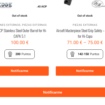
Out of stock
Out of stock
NES EXTERNOS
,
PIEZAS EXTERNAS
PIEZAS EXTERNAS
P Stainless Steel Outer Barrel for Hi-
Airsoft Masterpiece Steel Grip Safety –
CAPA 5.1
for Hi-Capa
100.00
€
71.00
€
–
75.00
€
200
Puntos
142-150
Puntos
Notificarme
Notificarme