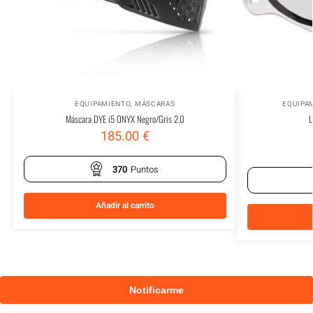
EQUIPAMIENTO
,
MÁSCARAS
EQUIPA
Máscara DYE i5 ONYX Negro/Gris 2.0
L
185.00
€
370
Puntos
Añadir al carrito