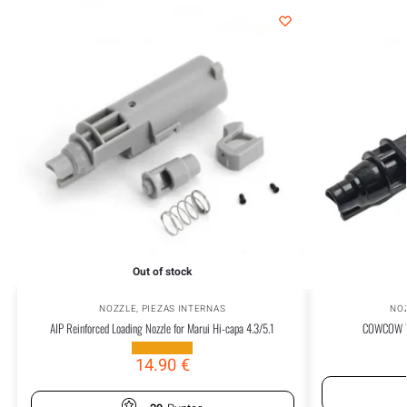
Out of stock
NOZZLE
,
PIEZAS INTERNAS
NO
AIP Reinforced Loading Nozzle for Marui Hi-capa 4.3/5.1
COWCOW Te
14.90
€