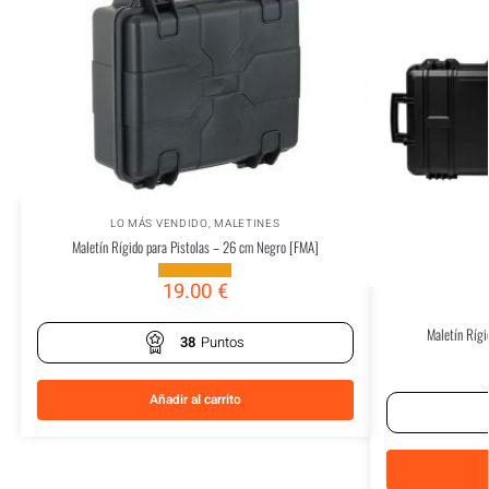
LO MÁS VENDIDO
,
MALETINES
Maletín Rígido para Pistolas – 26 cm Negro [FMA]
19.00
€
Maletín Ríg
38
Puntos
Añadir al carrito