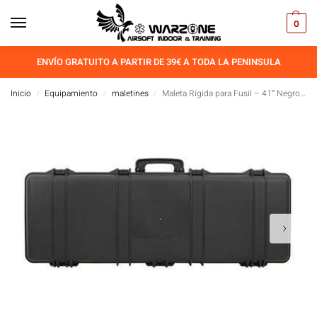
0
ENVÍO GRATUITO A PARTIR DE 39€ A TODA LA PENINSULA
Inicio
Equipamiento
maletines
Maleta Rígida para Fusil – 41″ Negro [ACM]
/
/
/