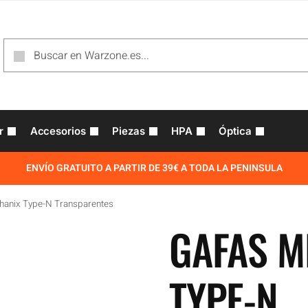
r
Accesorios
Piezas
HPA
Óptica
ENVÍO GRATUITO A PARTIR DE 39€ A TODA LA PENINSULA
hanix Type-N Transparentes
GAFAS M
TYPE-N