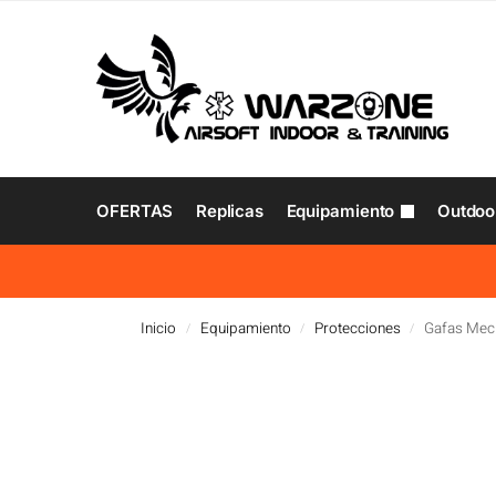
OFERTAS
Replicas
Equipamiento
Outdoo
Inicio
Equipamiento
Protecciones
Gafas Mec
/
/
/