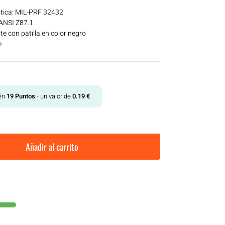
ística: MIL-PRF 32432
 ANSI Z87.1
e con patilla en color negro
e
tén
19
Puntos
- un valor de
0.19
€
Añadir al carrito