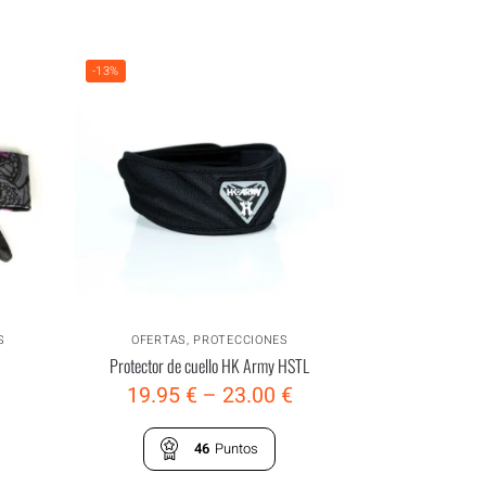
-13%
S
OFERTAS
,
PROTECCIONES
Protector de cuello HK Army HSTL
19.95
€
–
23.00
€
46
Puntos