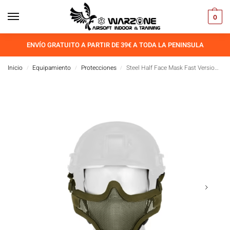
0
ENVÍO GRATUITO A PARTIR DE 39€ A TODA LA PENINSULA
Inicio
Equipamiento
Protecciones
Steel Half Face Mask Fast Version – Máscara de Media Cara de Acero para Airsoft
/
/
/