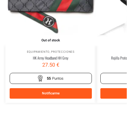
Out of stock
EQUIPAMIENTO
,
PROTECCIONES
HK Army Headband HH Grey
Rejilla Prot
27.50
€
55
Puntos
Notificarme