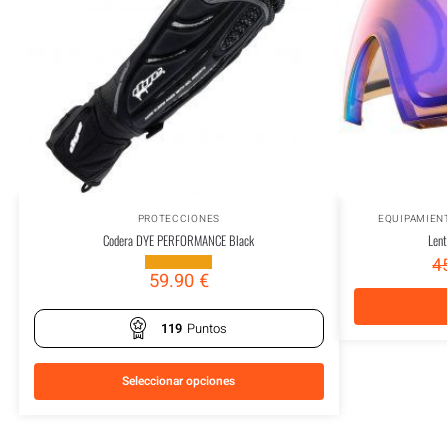
PROTECCIONES
EQUIPAMIEN
Codera DYE PERFORMANCE Black
Lent
4
59.90
€
119
Puntos
Seleccionar opciones