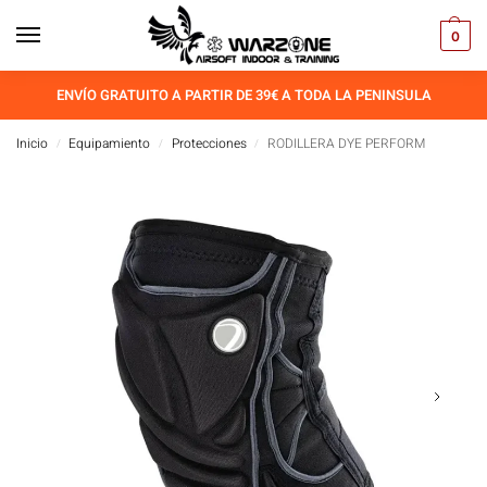
0
ENVÍO GRATUITO A PARTIR DE 39€ A TODA LA PENINSULA
Inicio
Equipamiento
Protecciones
RODILLERA DYE PERFORM
/
/
/