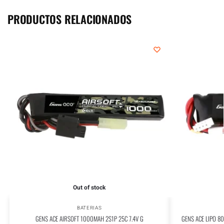
PRODUCTOS RELACIONADOS
Out of stock
BATERIAS
GENS ACE AIRSOFT 1000MAH 2S1P 25C 7.4V G
GENS ACE LIPO 80