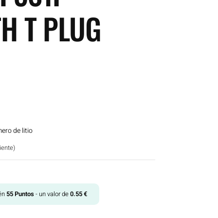
TH T PLUG
ero de litio
iente)
tén
55
Puntos
- un valor de
0.55
€