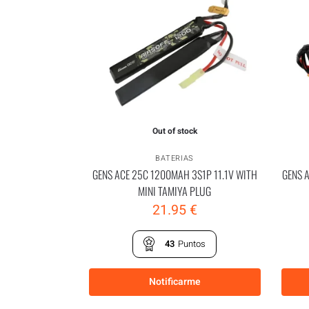
Out of stock
BATERIAS
GENS ACE 25C 1200MAH 3S1P 11.1V WITH
GENS 
MINI TAMIYA PLUG
21.95
€
43
Puntos
Notificarme