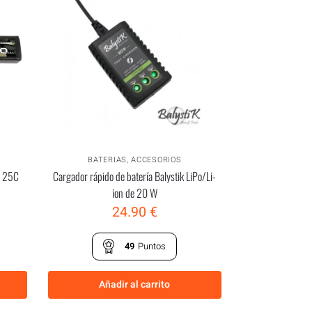
BATERIAS
,
ACCESORIOS
 25C
Cargador rápido de batería Balystik LiPo/Li-
ion de 20 W
24.90
€
49
Puntos
Añadir al carrito