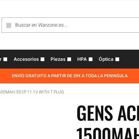
r
Accesorios
Piezas
HPA
Óptica
ENVÍO GRATUITO A PARTIR DE 39€ A TODA LA PENINSULA
500MAH 3S1P 11.1V WITH T PLUG
GENS AC
1500MAH