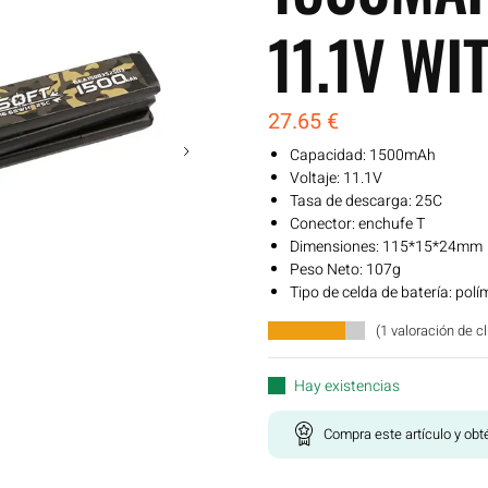
11.1V WI
27.65
€
Capacidad: 1500mAh
Voltaje: 11.1V
Tasa de descarga: 25C
Conector: enchufe T
Dimensiones: 115*15*24mm
Peso Neto: 107g
Tipo de celda de batería: polím
(
1
valoración de cl
Hay existencias
Compra este artículo y ob