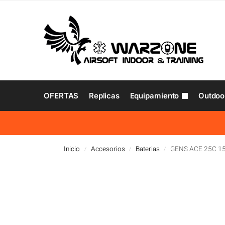
OFERTAS
Replicas
Equipamiento
Outdoo
Inicio
Accesorios
Baterias
GENS ACE 25C 1
/
/
/