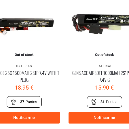
Out of stock
Out of stock
BATERIAS
BATERIAS
ACE 25C 1500MAH 2S1P 7.4V WITH T
GENS ACE AIRSOFT 1000MAH 2S1P
PLUG
7.4V G
18.95
€
15.90
€
37
Puntos
31
Puntos
Notificarme
Notificarme