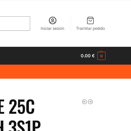
Buscar
Iniciar sesión
Tramitar pedido
0.00
€
0
E 25C
 3S1P