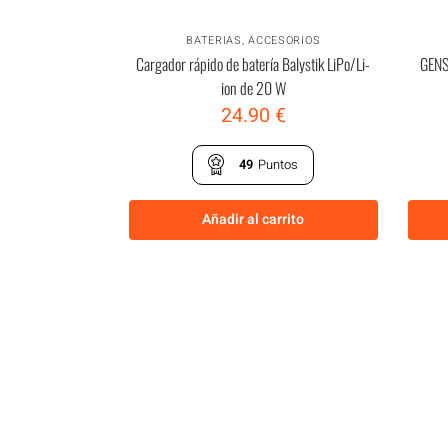
BATERIAS
,
ACCESORIOS
Cargador rápido de batería Balystik LiPo/Li-
GENS
ion de 20 W
24.90
€
49
Puntos
Añadir al carrito