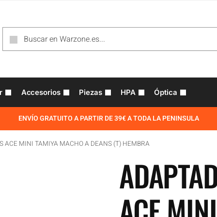
r
Accesorios
Piezas
HPA
Óptica
ENVÍO GRATUITO A PARTIR DE 39€ A TODA LA PENINSULA
 ACE MINI TAMIYA MACHO A DEANS (T) HEMBRA
ADAPTAD
ACE MINI