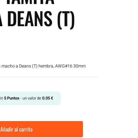
 DEANS (T)
ya macho a Deans (T) hembra, AWG#16 30mm
tén
5
Puntos
- un valor de
0.05
€
Añadir al carrito