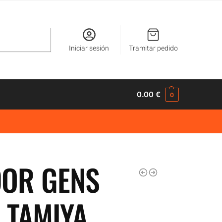
Buscar
Iniciar sesión
Tramitar pedido
0.00
€
0
OR GENS
 TAMIYA