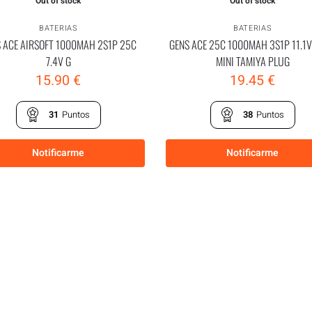
Out of stock
Out of stock
BATERIAS
BATERIAS
 ACE AIRSOFT 1000MAH 2S1P 25C
GENS ACE 25C 1000MAH 3S1P 11.1
7.4V G
MINI TAMIYA PLUG
15.90
€
19.45
€
31
Puntos
38
Puntos
Notificarme
Notificarme