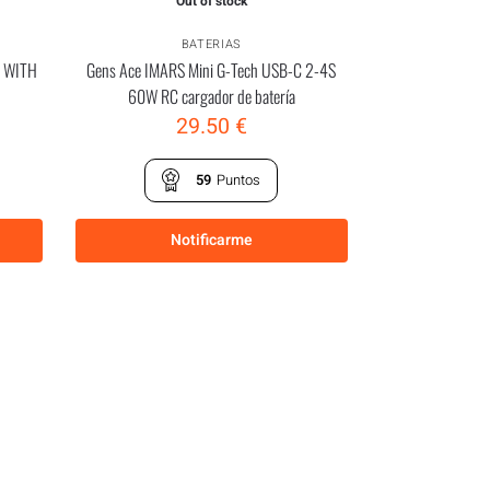
Out of stock
BATERIAS
V WITH
Gens Ace IMARS Mini G-Tech USB-C 2-4S
60W RC cargador de batería
29.50
€
59
Puntos
Notificarme