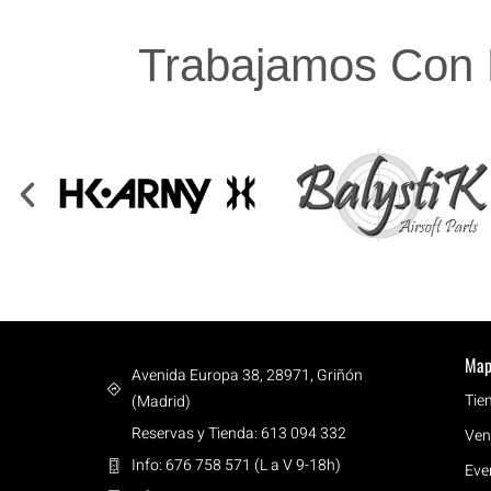
Trabajamos Con 
Map
Avenida Europa 38, 28971, Griñón
Tie
(Madrid)
Reservas y Tienda: 613 094 332
Ven
Info: 676 758 571 (L a V 9-18h)
Eve