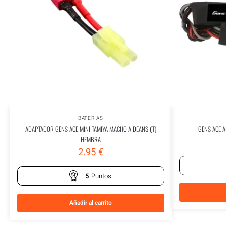
BATERIAS
ADAPTADOR GENS ACE MINI TAMIYA MACHO A DEANS (T)
GENS ACE A
HEMBRA
2.95
€
5
Puntos
Añadir al carrito