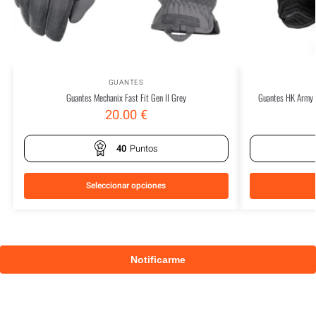
GUANTES
Guantes Mechanix Fast Fit Gen II Grey
Guantes HK Army H
20.00
€
40
Puntos
Seleccionar opciones