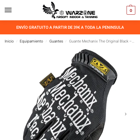
0
ENVÍO GRATUITO A PARTIR DE 39€ A TODA LA PENINSULA
Inicio
Equipamiento
Guantes
Guante Mechanix The Original Black – White
/
/
/