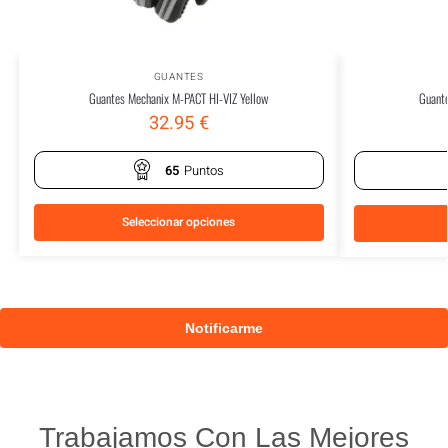
GUANTES
Guantes Mechanix M-PACT HI-VIZ Yellow
Guant
32.95
€
65
Puntos
Seleccionar opciones
Trabajamos Con Las Mejores