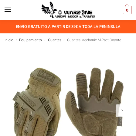
0
ENVÍO GRATUITO A PARTIR DE 39€ A TODA LA PENINSULA
Inicio
Equipamiento
Guantes
Guantes Mechanix M-Pact Coyote
/
/
/