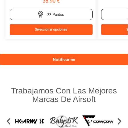
38.90
€
77
Puntos
Seleccionar opciones
S
Trabajamos Con Las Mejores
Marcas De Airsoft