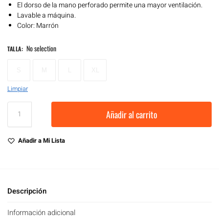
El dorso de la mano perforado permite una mayor ventilación.
Lavable a máquina.
Color: Marrón
No selection
TALLA
:
S
M
L
XL
Limpiar
Añadir al carrito
Añadir a Mi Lista
Descripción
Información adicional