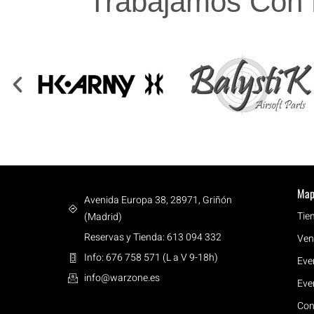
Trabajamos Con 
Map
Avenida Europa 38, 28971, Griñón
Tie
(Madrid)
Reservas y Tienda: 613 094 332
Ven
Info: 676 758 571 (L a V 9-18h)
Eve
info@warzone.es
Eve
Con