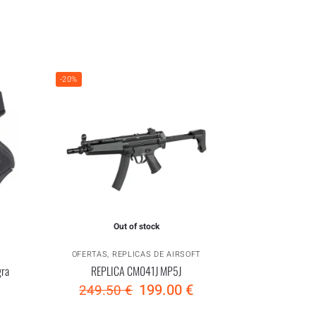
-20%
Out of stock
OFERTAS
,
REPLICAS DE AIRSOFT
gra
REPLICA CM041J MP5J
199.00
€
249.50
€