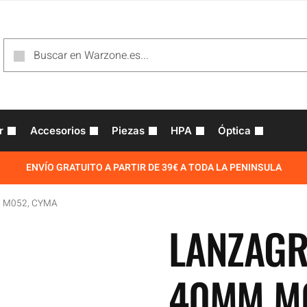
r
Accesorios
Piezas
HPA
Óptica
ENVÍO GRATUITO A PARTIR DE 39€ A TODA LA PENINSULA
m M052, CYMA
LANZAG
40MM M