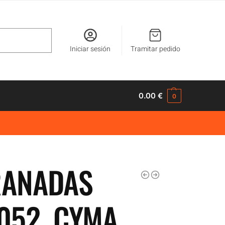
Buscar
Iniciar sesión
Tramitar pedido
0.00
€
0
RANADAS
052, CYMA