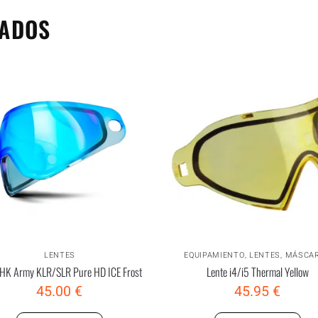
NADOS
LENTES
EQUIPAMIENTO
,
LENTES
,
MÁSCA
 HK Army KLR/SLR Pure HD ICE Frost
Lente i4/i5 Thermal Yellow
45.00
€
45.95
€