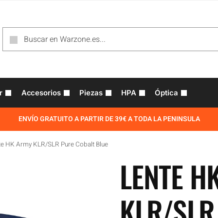
r
Accesorios
Piezas
HPA
Óptica
ENVÍO GRATUITO A PARTIR DE 39€ A TODA LA PENINSULA
te HK Army KLR/SLR Pure Cobalt Blue
LENTE H
KLR/SLR