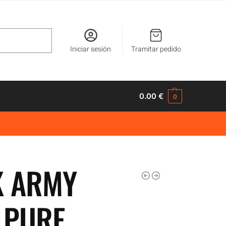
Buscar
Iniciar sesión
Tramitar pedido
0.00
€
0
K ARMY
 PURE