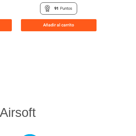
91
Puntos
Añadir al carrito
irsoft