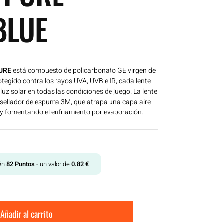
BLUE
PURE
está compuesto de policarbonato GE virgen de
tegido contra los rayos UVA, UVB e IR, cada lente
luz solar en todas las condiciones de juego. La lente
sellador de espuma 3M, que atrapa una capa aire
 y fomentando el enfriamiento por evaporación.
tén
82
Puntos
- un valor de
0.82
€
Añadir al carrito