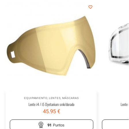
EQUIPAMIENTO
,
LENTES
,
MÁSCARAS
Lente i4 / i5 Dyetanium smk/dorado
Lente
45.95
€
91
Puntos