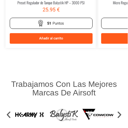
Preset Regulador de Tanque Balystik HP – 3000 PSI
Micro Regul
25.95
€
51
Puntos
Añadir al carrito
Trabajamos Con Las Mejores
Marcas De Airsoft