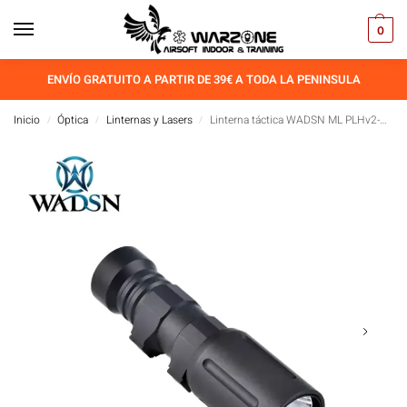
0
ENVÍO GRATUITO A PARTIR DE 39€ A TODA LA PENINSULA
Inicio
Óptica
Linternas y Lasers
Linterna táctica WADSN ML PLHv2-18350 con logo Modlite
/
/
/