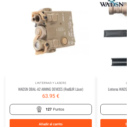
LINTERNAS Y LASERS
WADSN DBAL-A2 AIMING DEVICES (Red&IR Láser)
Linterna WADS
63.95
€
127
Puntos
Añadir al carrito
S