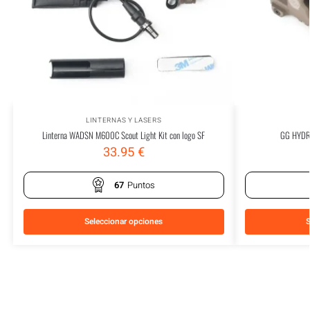
LINTERNAS Y LASERS
Linterna WADSN M600C Scout Light Kit con logo SF
GG HYDR
33.95
€
67
Puntos
Seleccionar opciones
S