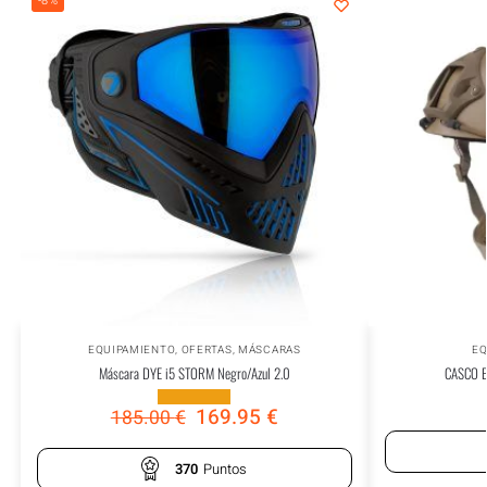
-8%
EQUIPAMIENTO
,
OFERTAS
,
MÁSCARAS
EQ
Máscara DYE i5 STORM Negro/Azul 2.0
CASCO 
169.95
€
185.00
€
370
Puntos