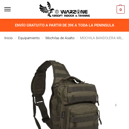
0
ENVÍO GRATUITO A PARTIR DE 39€ A TODA LA PENINSULA
Inicio
Equipamiento
Mochilas de Asalto
MOCHILA BANDOLERA MILTEC SM
/
/
/