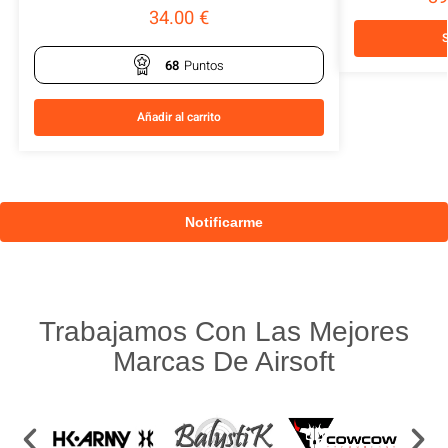
34.00
€
S
68
Puntos
Añadir al carrito
Trabajamos Con Las Mejores
Marcas De Airsoft