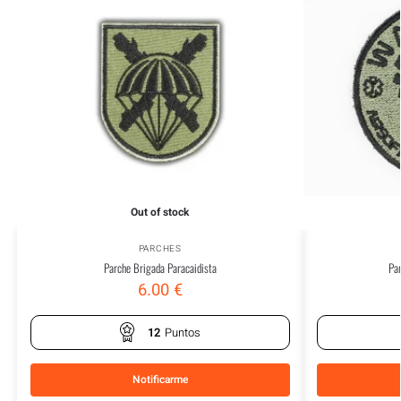
Out of stock
PARCHES
Parche Brigada Paracaidista
Pa
6.00
€
12
Puntos
Notificarme