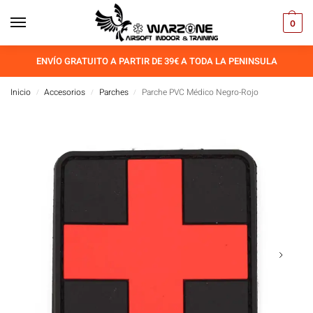
0
ENVÍO GRATUITO A PARTIR DE 39€ A TODA LA PENINSULA
Inicio
Accesorios
Parches
Parche PVC Médico Negro-Rojo
/
/
/