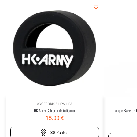
ACCESORIOS HPA
,
HPA
HK Army Cubierta de indicador
Tanque Balystik 
15.00
€
30
Puntos