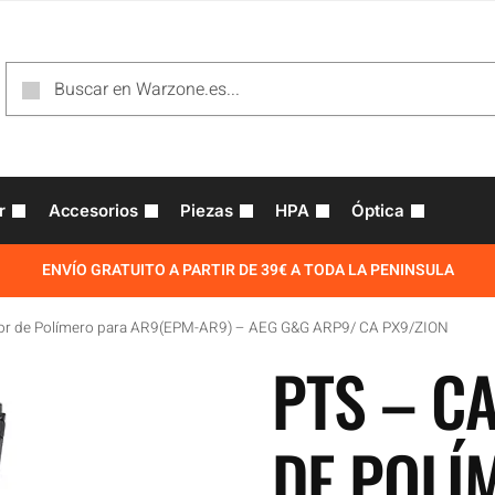
r
Accesorios
Piezas
HPA
Óptica
ENVÍO GRATUITO A PARTIR DE 39€ A TODA LA PENINSULA
or de Polímero para AR9(EPM-AR9) – AEG G&G ARP9/ CA PX9/ZION
PTS – C
DE POLÍ