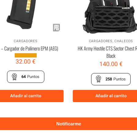
CARGADORES
CARGADORES
,
CHALECOS
 – Cargador de Polímero EPM (AEG)
HK Army Hostile CTS Sector Chest 
Black
32.00
€
140.00
€
64
Puntos
258
Puntos
Añadir al carrito
Añadir al carrito