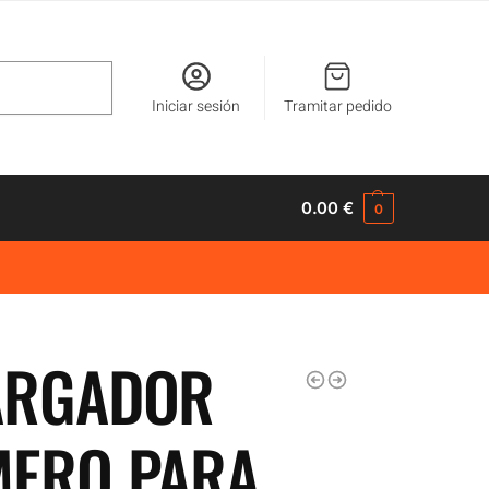
Buscar
Iniciar sesión
Tramitar pedido
0.00
€
0
ARGADOR
MERO PARA