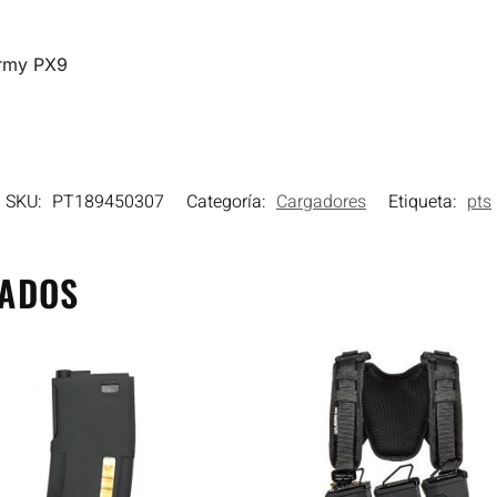
Army PX9
SKU:
PT189450307
Categoría:
Cargadores
Etiqueta:
pts
NADOS