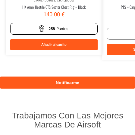
CARGADORES
,
CHALECOS
HK Army Hostile CTS Sector Chest Rig – Black
PTS – Car
140.00
€
258
Puntos
Añadir al carrito
S
Trabajamos Con Las Mejores
Marcas De Airsoft