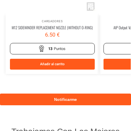
CARGADORES
M12 SIDEWINDER REPLACEMENT NOZZLE (WITHOUT O-RING)
AIP Output V
6.50
€
13
Puntos
Añadir al carrito