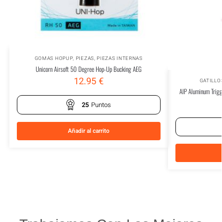
GOMAS HOPUP
,
PIEZAS
,
PIEZAS INTERNAS
Unicorn Airsoft 50 Degree Hop-Up Bucking AEG
12.95
€
GATILLO
AIP Aluminum Trigg
25
Puntos
Añadir al carrito