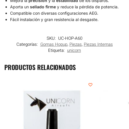
Mejora la
precisión
y la
estabilidad
de los disparos.
Aporta un
sellado firme
y reduce la pérdida de potencia.
Compatible con diversas configuraciones AEG.
Fácil instalación y gran resistencia al desgaste.
SKU:
UC-HOP-A60
Categorías:
Gomas Hopup
,
Piezas
,
Piezas Internas
Etiqueta:
unicorn
PRODUCTOS RELACIONADOS